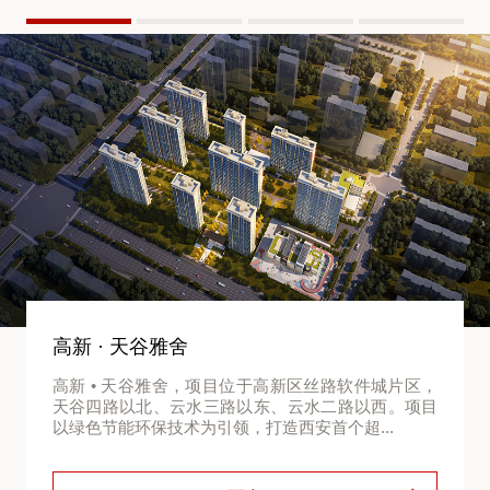
高新 · 天谷雅舍
高新 • 天谷雅舍，项目位于高新区丝路软件城片区，
天谷四路以北、云水三路以东、云水二路以西。项目
以绿色节能环保技术为引领，打造西安首个超...