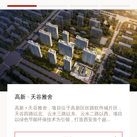
高新 · 天谷雅舍
高新 • 天谷雅舍，项目位于高新区丝路软件城片区，
天谷四路以北、云水三路以东、云水二路以西。项目
以绿色节能环保技术为引领，打造西安首个超...