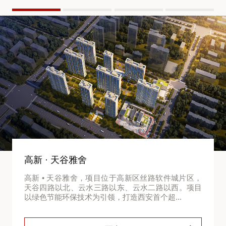
高新 · 天谷雅舍
高新 • 天谷雅舍，项目位于高新区丝路软件城片区，
天谷四路以北、云水三路以东、云水二路以西。项目
以绿色节能环保技术为引领，打造西安首个超...