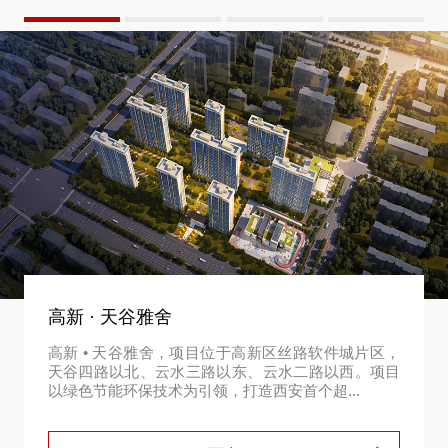
高新 · 天谷雅舍
高新 • 天谷雅舍，项目位于高新区丝路软件城片区，
天谷四路以北、云水三路以东、云水二路以西。项目
以绿色节能环保技术为引领，打造西安首个超...