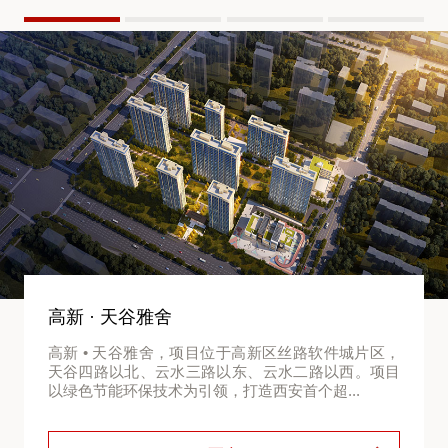
高新 · 天谷雅舍
高新 • 天谷雅舍，项目位于高新区丝路软件城片区，
天谷四路以北、云水三路以东、云水二路以西。项目
以绿色节能环保技术为引领，打造西安首个超...